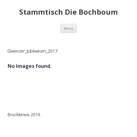
Zum
Inhalt
Stammtisch Die Bochboum
springen
Menü
Glaenzer_Jubilaeum_2017
No Images found.
Bruckkirwa-2016