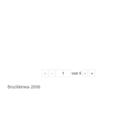
«
‹
von
5
›
»
Bruckkirwa-2006