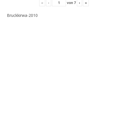
«
‹
von
7
›
»
Bruckkirwa-2010