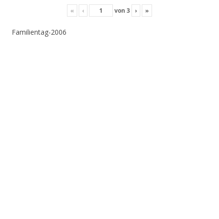
«
‹
von
3
›
»
Familientag-2006