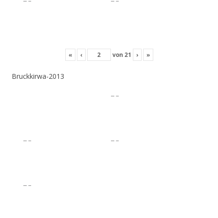
«
‹
von
21
›
»
Bruckkirwa-2013