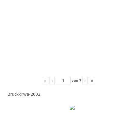
«
‹
von
7
›
»
Bruckkirwa-2002