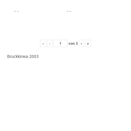
«
‹
von
3
›
»
Bruckkirwa-2003