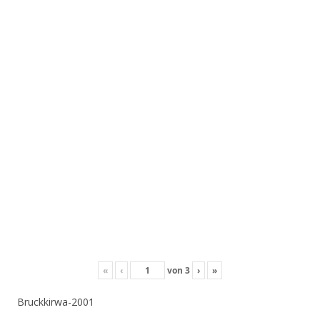
«
‹
von
3
›
»
Bruckkirwa-2001