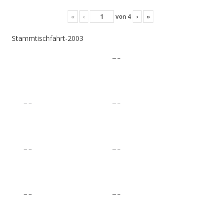
«
‹
von
4
›
»
Stammtischfahrt-2003