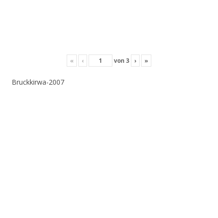
«
‹
von
3
›
»
Bruckkirwa-2007