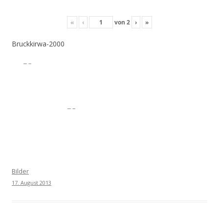
«
‹
von
2
›
»
Bruckkirwa-2000
Bilder
17. August 2013