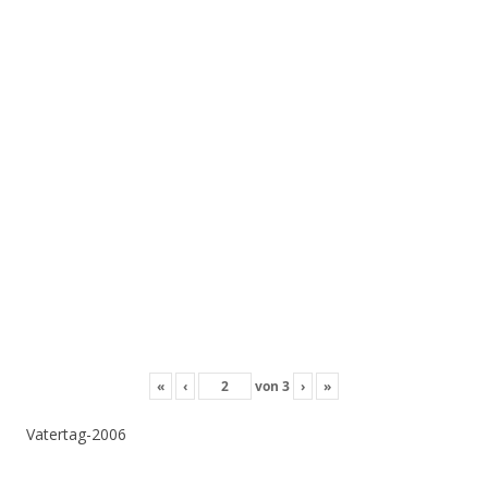
«
‹
von
3
›
»
Vatertag-2006