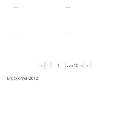
«
‹
von
12
›
»
Bruckkirwa-2012