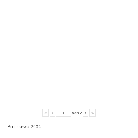
«
‹
von
2
›
»
Bruckkirwa-2004