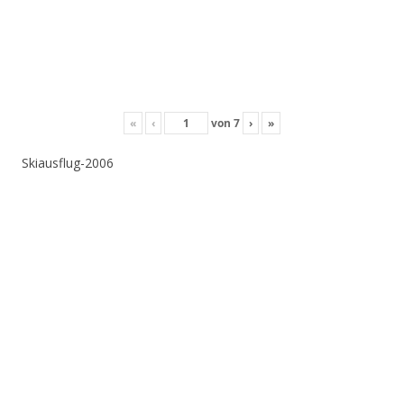
«
‹
von
7
›
»
Skiausflug-2006