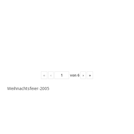
«
‹
von
6
›
»
Weihnachtsfeier-2005